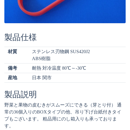
製品仕様
材質
ステンレス刃物鋼 SUS420J2
ABS樹脂
備考
耐熱 対冷温度 80℃～-30℃
産地
日本 関市
製品説明
野菜と果物の皮むきがスムーズにできる（芽とり付） 通
常の36個入りのBOXタイプの他、吊り下げ台紙付きタイ
プもございます。 粗品用にのし箱入りも承っておりま
す。