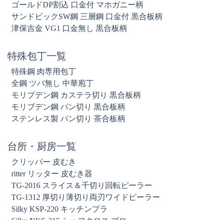
ゴールドDP割込 口金付 マホガニー柄
サンドビックSW鋼 三層鋼 口金付 黒合板柄
津保吉金 VG1 口金無し 黒合板柄
特殊包丁一覧
特殊鋼 肉専用包丁
全鋼 ツバ無し 中華庖丁
モリブデン鋼 カステラ切り 黒合板柄
モリブデン鋼 パン切り 黒合板柄
ステンレス製 パン切り 茶合板柄
台所・厨房一覧
クリッパー 皮むき
ritter リッター 皮むき器
TG-2016 スライス＆千切り回転ピーラー
TG-1312 厚切り薄切り両刃ワイドピーラー
Silky KSP-220 キッチンプラ