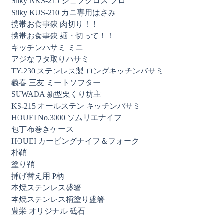
Silky NKS-215 シェフクロス プロ
Silky KUS-210 カニ専用はさみ
携帯お食事鋏 肉切り！！
携帯お食事鋏 麺・切って！！
キッチンハサミ ミニ
アジなワタ取りハサミ
TY-230 ステンレス製 ロングキッチンバサミ
義春 三友 ミートソフター
SUWADA 新型栗くり坊主
KS-215 オールステン キッチンバサミ
HOUEI No.3000 ソムリエナイフ
包丁布巻きケース
HOUEI カービングナイフ＆フォーク
朴鞘
塗り鞘
挿げ替え用 P柄
本焼ステンレス盛箸
本焼ステンレス柄塗り盛箸
豊栄 オリジナル 砥石