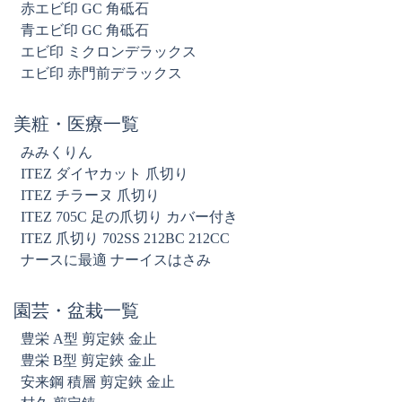
赤エビ印 GC 角砥石
青エビ印 GC 角砥石
エビ印 ミクロンデラックス
エビ印 赤門前デラックス
美粧・医療一覧
みみくりん
ITEZ ダイヤカット 爪切り
ITEZ チラーヌ 爪切り
ITEZ 705C 足の爪切り カバー付き
ITEZ 爪切り 702SS 212BC 212CC
ナースに最適 ナーイスはさみ
園芸・盆栽一覧
豊栄 A型 剪定鋏 金止
豊栄 B型 剪定鋏 金止
安来鋼 積層 剪定鋏 金止