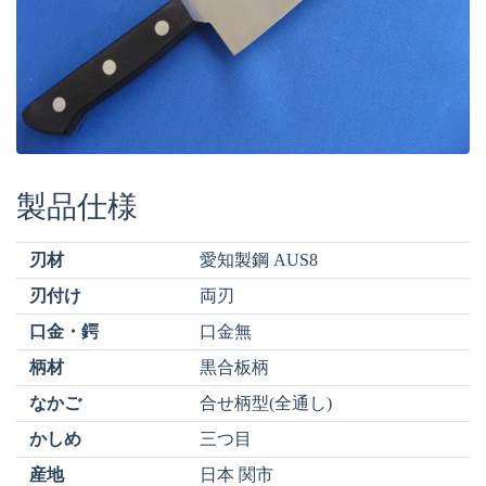
製品仕様
刃材
愛知製鋼 AUS8
刃付け
両刃
口金・鍔
口金無
柄材
黒合板柄
なかご
合せ柄型(全通し)
かしめ
三つ目
産地
日本 関市