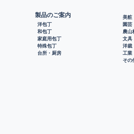
製品のご案内
美粧
洋包丁
園芸
和包丁
農山
家庭用包丁
文具
特殊包丁
洋裁
台所・厨房
工業
その