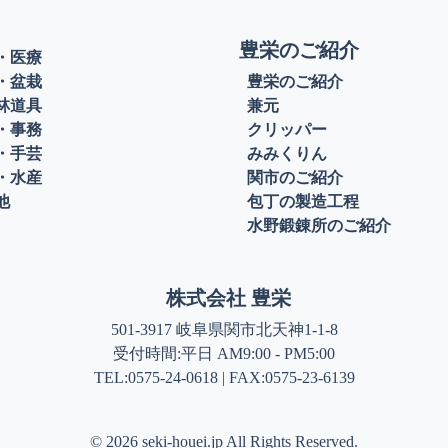
豊栄のご紹介
・医療
・盆栽
豊栄のご紹介
林道具
兼元
・事務
クリッパー
・手芸
みみくりん
・水産
関市のご紹介
他
包丁の製造工程
水野鍛錬所のご紹介
株式会社 豊栄
501-3917 岐阜県関市北天神1-1-8
受付時間:平日 AM9:00 - PM5:00
TEL:0575-24-0618 | FAX:0575-23-6139
©
2026 seki-houei.jp All Rights Reserved.