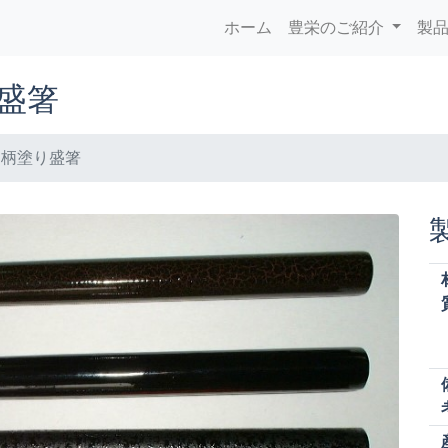
ホーム
豊栄のご紹介
製
盛箸
ス柄塗り盛箸