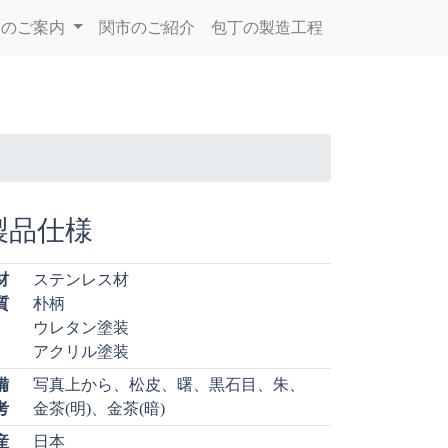
品のご案内
関市のご紹介
包丁の製造工程
製品仕様
材
ステンレス材
質
朴柄
ウレタン塗装
アクリル塗装
備
写真上から、松皮、曙、黒石目、朱、
考
金茶(明)、金茶(暗)
産
日本