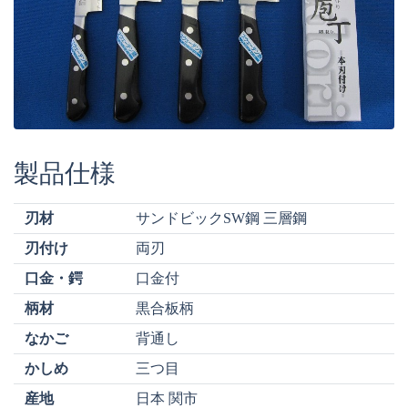
製品仕様
刃材
サンドビックSW鋼 三層鋼
刃付け
両刃
口金・鍔
口金付
柄材
黒合板柄
なかご
背通し
かしめ
三つ目
産地
日本 関市